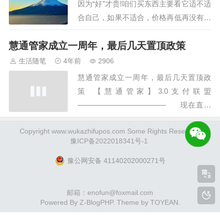
因为“好”才贵!咱们买东西主要看它适不适
者，是价值交换的伙伴。开始前，
合自己，如果不适合，价格再低再没有用
先说清几点“伙伴守则”：1、没有
处,希望您买每一样东西，都是因为喜
试…
慧通管家成立一周年，最后几天置顶政策
欢，而不是因为便宜。就像结婚，是因为
爱情，而不是因为凑合。我不推销，只是
生活随笔
4年前
2906
推荐，您若是相信，可以合作。您若不
慧通管家成立一周年，最后几天置顶政
信，可以先了解。您若需要，我正好专
策 【慧通管家】3.0支付联盟
业，您要找我…
———————————— 现在直开
顶级V9————————————月底
Copyright www.wukazhifupos.com Some Rights Reserved.
关闭，以后再没机会……现在不推广可以
豫ICP备2022018341号-1
先占位！级别永久，不做业绩也是永久
————————————不…
豫公网安备 41140202000271号
邮箱：enofun@foxmail.com
Powered By
Z-BlogPHP
. Theme by
TOYEAN
.