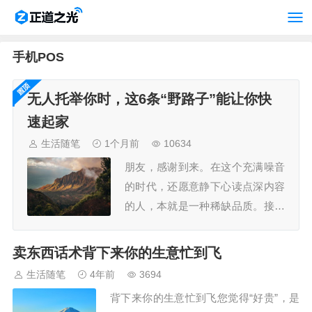
手机POS
无人托举你时，这6条“野路子”能让你快
速起家
生活随笔
1个月前
10634
朋友，感谢到来。在这个充满噪音
的时代，还愿意静下心读点深内容
的人，本就是一种稀缺品质。接下
来内容是我的核心复盘与思考之
一。坦白说，这些内容实践价值很
卖东西话术背下来你的生意忙到飞
高，写出来也极耗心力。你的选
生活随笔
4年前
3694
择，能带走完整、未稀释的观点，
背下来你的生意忙到飞您觉得“好贵”，是
拿去就用。此时我们不是作者与读