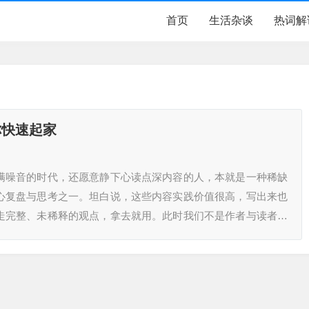
首页
生活杂谈
热词解
你快速起家
满噪音的时代，还愿意静下心读点深内容的人，本就是一种稀缺
心复盘与思考之一。坦白说，这些内容实践价值很高，写出来也
走完整、未稀释的观点，拿去就用。此时我们不是作者与读者，
先说清几点“伙伴守则”：1、没有试…