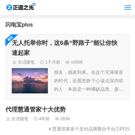
闪电宝plus
无人托举你时，这6条“野路子”能让你快
速起家
生活随笔
1个月前
10505
朋友，感谢到来。在这个充满噪音
的时代，还愿意静下心读点深内容
的人，本就是一种稀缺品质。接下
来内容是我的核心复盘与思考之
一。坦白说，这些内容实践价值很
代理慧通管家十大优势
高，写出来也极耗心力。你的选
生活随笔
4年前
2836
择，能带走完整、未稀释的观点，
＃慧通管家多个支付品牌聚合平台①POS
拿去就用。此时我们不是作者与读