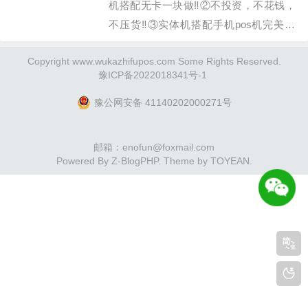
机搭配无卡一块做‼️②不投资，不花钱，
者，是价值交换的伙伴。开始前，
不压货‼️③实体机搭配手机pos机完美组
先说清几点“伙伴守则”：1、没有
合‼️④手机POS机无需拿货压货‼️⑤多元
试…
Copyright www.wukazhifupos.com Some Rights Reserved.
素发展，满足代理和客户的一切需求。慧
豫ICP备2022018341号-1
通管家注册
http://118fang.com/dianyin1.html代理加盟
豫公网安备 41140202000271号
微信 132909059…
邮箱：enofun@foxmail.com
Powered By
Z-BlogPHP
. Theme by
TOYEAN
.