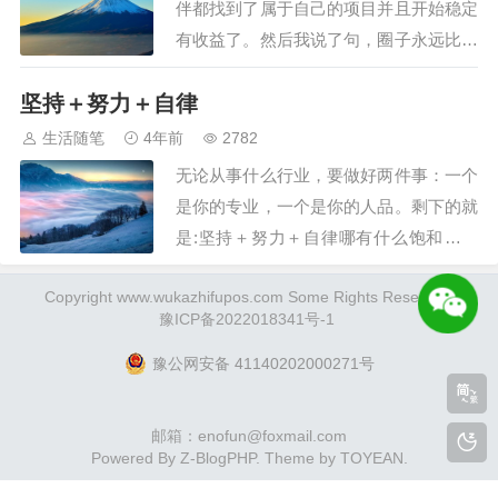
伴都找到了属于自己的项目并且开始稳定
者，是价值交换的伙伴。开始前，
有收益了。然后我说了句，圈子永远比项
先说清几点“伙伴守则”：1、没有
目更重要有人问我为什么说圈子永远比项
试…
坚持＋努力＋自律
目重要。举个简单的例子，一个圈子，里
面有人通过某一个项目赚钱,然后有人去
生活随笔
4年前
2782
模仿，然后模仿的这个人也通过这个项目
无论从事什么行业，要做好两件事：一个
赚钱，这样就会起连锁反应，导致更多的
是你的专业，一个是你的人品。剩下的就
人都去操作这…
是:坚持＋努力＋自律哪有什么饱和，还
不是你圈子小??哪有什么套路，还不是你
Copyright www.wukazhifupos.com Some Rights Reserved.
贪心??哪有什么不赚钱，还不是你懒??做
豫ICP备2022018341号-1
项目就一个字：干！拼命干有人奔着“费
率”合作！有人奔着“服务”合作！有人奔着
豫公网安备 41140202000271号
“人品”合作！在这个浮躁的年代，诚信
与…
邮箱：enofun@foxmail.com
Powered By
Z-BlogPHP
. Theme by
TOYEAN
.