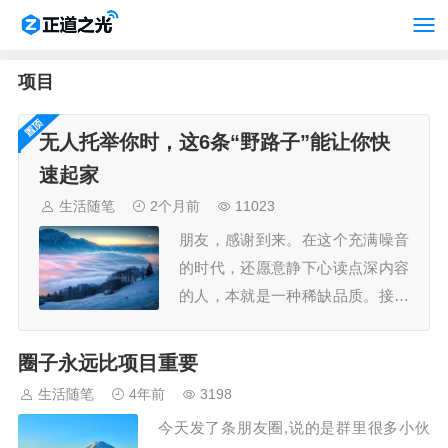
项目
无人托举你时，这6条“野路子”能让你快
速起家
生活随笔
2个月前
11023
朋友，感谢到来。在这个充满噪音
的时代，还愿意静下心读点深内容
的人，本就是一种稀缺品质。接下
来内容是我的核心复盘与思考之
一。坦白说，这些内容实践价值很
圈子永远比项目重要
高，写出来也极耗心力。你的选
生活随笔
4年前
3198
择，能带走完整、未稀释的观点，
今天发了条朋友圈,说的是群里很多小伙
拿去就用。此时我们不是作者与读