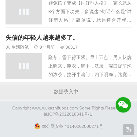
避免孩子变成【讨好型人格】，家长就从
小小加…
3个方面下功夫，多说这7句话什么是“讨
好型人格”？简单说，就是迎合迁就别
人，忽视委屈自己，从而换得别人的认
失信的年轻人越来越多了。
可。讨好型人格最怕得罪人、拒绝人。但
凡鼓足勇气拒绝别人一次，那小脑袋瓜子
生活随笔
9个月前
36317
得内耗很久，充满焦虑和自责。可能有人
隆冬，雪下得正紧。早上五点，男人从炕
说，这“窝囊劲”和我上班时的样子怎么这
上醒来，穿衣，解手，洗脸，喝口提前泡
么像？！咳咳…
的浓茶，拉开半扇门，四下明净，路宽了
不少，像张白纸。男人转身掩上门，没有
犹豫，决然走向雪地深处。半个小时后，
数据载入中…
他出现在一户人家门口，时间还早，屋里
Copyright www.wukazhifupos.com Some Rights Reserved.
没有一丝光亮，他也不急，揣着手，蹴在
豫ICP备2022018341号-1
檐下，雪扑簌簌落下，他就死死望着。天
光渐亮，雪势…
豫公网安备 41140202000271号