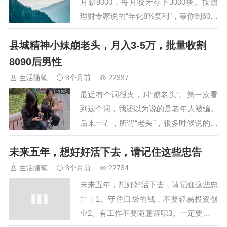
月薪8000，每月咬牙存下3000块。按照
佛家叫“无…
理财专家说的“年化8%复利”，等你到60岁
退休，你会有将近600万。600万啊，听
县城精神小妹崩老头，月入3-5万，批量收割
着是不是很激动？可你再看一眼日历。60
岁。那时候你还能穿得下S码的衣服吗？
8090后男性
还能一口气爬上五楼不喘吗？还能带着心
生活随笔
3个月前
22337
爱的人去西藏看星空吗？你拿一…
最近有个词很火，叫“崩老头”。第一次看
到这个词，我还以为说的是老年人被骗。
后来一看，所谓“老头”，很多时候说的根
本就偏离了“大爷”这个原意，指向的是30
未来五年，想好好活下去，请记住这些忠告
岁到50岁之间，有点收入、有点压力、有
点孤独的8090后男性。玩法也不复杂。一
生活随笔
3个月前
22734
个头像清纯、昵称软萌的女生加你好友，
未来五年，想好好活下去，请记住这些忠
每天给你发早安晚安，你朋友圈发点什…
告：1。守住口袋的钱，不要轻易投资创
业2。有工作不要随意辞职3。一定要远离