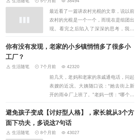
生活随笔
5个月前
38494
最近看了一篇讲农村光棍的文章，说以前
农村的光棍是一个一个，而现在是组团出
现。看完之后陷入了深深的思考，我在
想，这个世界上不是女人就是男人，可为
你有没有发现，老家的小乡镇悄悄多了很多小
啥现在的单身率还那么高呢？这里还不缺
条件还可以的人群，比如说一线城市北上
工厂？
广地区，30+大龄未婚的人士非常多。今
生活随笔
7个月前
42320
天聊聊30+大龄男青年如何增加女人桃花
前几天，老妈和老家的亲戚通电话，问起
缘！第一个…
表嫂的近况。大姨随口说：“她去街上新
开的雨伞厂上班了。”老妈一愣：“哪个雨
伞厂啊？”大姨笑着说：“就你家楼下，以
避免孩子变成【讨好型人格】，家长就从3个方
前那个KTV，现在改成雨伞厂了。”我和
老妈对视了一眼，几乎同时说：“啊？啥
面下功夫，多说这7句话
时候变成雨伞厂了？”仔细想想，这几年
生活随笔
8个月前
43027
我们镇上还真是新开了不少小厂子。大大