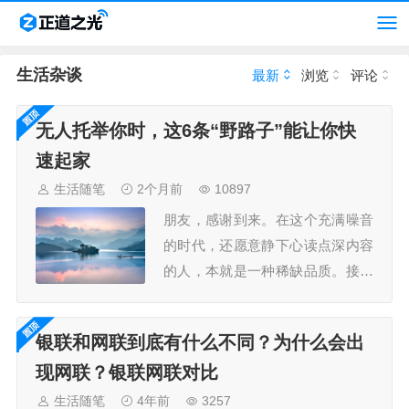
生活杂谈
最新
浏览
评论
无人托举你时，这6条“野路子”能让你快
速起家
生活随笔
2个月前
10897
朋友，感谢到来。在这个充满噪音
的时代，还愿意静下心读点深内容
的人，本就是一种稀缺品质。接下
来内容是我的核心复盘与思考之
一。坦白说，这些内容实践价值很
银联和网联到底有什么不同？为什么会出
高，写出来也极耗心力。你的选
现网联？银联网联对比
择，能带走完整、未稀释的观点，
拿去就用。此时我们不是作者与读
生活随笔
4年前
3257