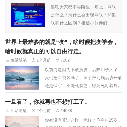
者，是价值交换的伙伴。开始前，
银联大家都不会陌生，那么，网联
先说清几点“伙伴守则”：1、没有
是什么？为什么会出现网联？和银
试…
联有什么区别？相信小伙伴们一定
很好奇，下面我为大家带来了网联
和银联的详细介绍，感兴趣的小伙
世界上最难参的就是“变”，啥时候把变学会，
伴赶紧跟着我一起来看看吧。网联
啥时候就真正的可以自由行走。
是什么网联的全称叫：非银行支付
生活随笔
1个月前
7202
机构网络支付清算平台，简称“网
以前穷是因为不敢折腾，后来胆子大了，
联”。是经中国人民银行批准成立的
反倒把口袋装满了。至于赚到钱后该开放
非银行支付机构网络支付清算平…
还是保守，不能死脑筋，得死死盯着外面
的风向。形势大好时，你就要大步流星去
一旦看了，你就再也不想打工了。
抢占地盘；世道变差了，就赶紧收回拳
头，死守住自己的一亩三分地！世界上最
生活随笔
2个月前
14088
难参的就是“变”，啥时候把变学会，啥时
你有没有算过这样一笔账？你今年25岁，
候就真正的可以自由行走。世俗叫“变”，