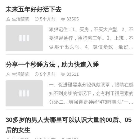
超前的消费和网贷4。多做饭，少吃外卖
未来五年好好活下去
5。不要囤一些乱七八糟的东西，简易生
活6。衣服要少买，少而精7。按时睡觉，
生活随笔
5个月前
33505
不要熬夜，早睡早起8。不随便给任何人
狠狠记住：1、买房，不买大户型。2、不
做担保，即便是关系再好，也要守住自己
要轻易换行，换行穷三年。3、上班，不
的底线9…
做那个出头鸟。4、微信步数，最好关
掉。5、不要乱搞男女关系，自古奸情出
分享一个秒睡方法，助力快速入睡
人命。6、钱，千万不要乱花，衣服，能
穿就不买新的。7、宁愿国企赚8000，也
生活随笔
5个月前
33511
不去私企10000。8、如今社会，哪怕你
一、促进褪黑素分泌佩戴眼罩，眼睛在感
有一丁点存款，不管是三五万也好，十几
知不到光线的情况下，会有利于褪黑素的
万也…
分泌二、增强迷走神经“478呼吸法”一吸
气4秒，憋气7秒，呼气8秒，重复1-2次，
30多岁的男人去哪里可以认识大量的00后、05
利于身心放松。睡得很快，怎么睡着的都
不知道，太牛了…
后的女生